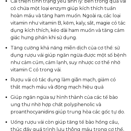
Cải thiện tình trạng yếu sinh lý: bên trong quả vải
có chứa một loại enzym giúp kích thích tuần
hoàn máu và tăng ham muốn. Ngoài ra, các loại
vitamin như vitamin B, kẽm, kaly, sắt, magie có tác
dụng kích thích, kéo dài ham muốn và tăng cảm
giác hưng phấn khi sử dụng.
Tăng cường khả năng miễn dịch của cơ thể: sử
dụng rượu vải giúp ngăn ngừa được một số bệnh
như cảm cúm, cảm lạnh, suy nhược cơ thể nhờ
vitamin C có trong vải.
Rượu vải có tác dụng làm giãn mạch, giảm có
thắt mạch máu và động mạch hiệu quả
Giúp ngăn ngừa sự hình thành của các tế bào
ung thư nhờ hợp chất polyphenolic và
proanthocyanidins giúp trung hòa các gốc tự do.
Uống rượu vải còn giúp tăng tế bào hồng cầu,
thúc đẩy quá trình lưu thông máu trong cơ thể,