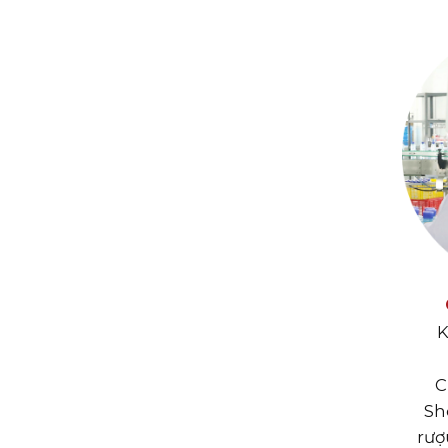
K
C
Sh
rượ