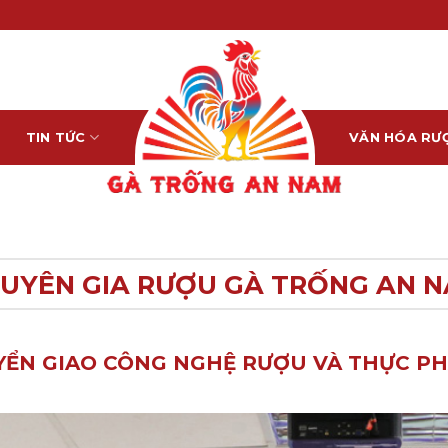
TIN TỨC
VĂN HÓA RƯ
UYÊN GIA RƯỢU GÀ TRỐNG AN 
YỂN GIAO CÔNG NGHỆ RƯỢU VÀ THỰC PH