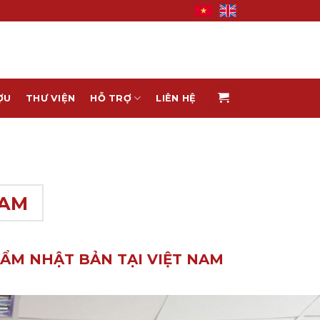
ỢU
THƯ VIỆN
HỖ TRỢ
LIÊN HỆ
NAM
ẨM NHẬT BẢN TẠI VIỆT NAM