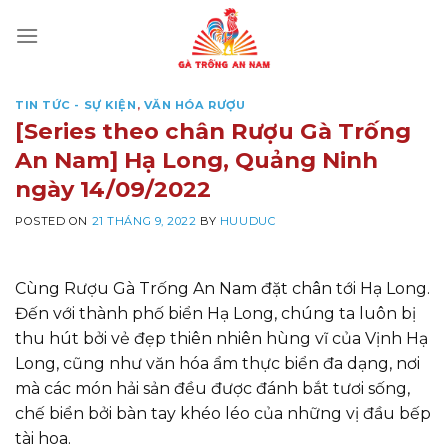
Skip
to
content
TIN TỨC - SỰ KIỆN
,
VĂN HÓA RƯỢU
[Series theo chân Rượu Gà Trống
An Nam] Hạ Long, Quảng Ninh
ngày 14/09/2022
POSTED ON
21 THÁNG 9, 2022
BY
HUUDUC
Cùng Rượu Gà Trống An Nam đặt chân tới Hạ Long.
Đến với thành phố biển Hạ Long, chúng ta luôn bị
thu hút bởi vẻ đẹp thiên nhiên hùng vĩ của Vịnh Hạ
Long, cũng như văn hóa ẩm thực biển đa dạng, nơi
mà các món hải sản đều được đánh bắt tươi sống,
chế biển bởi bàn tay khéo léo của những vị đầu bếp
tài hoa.