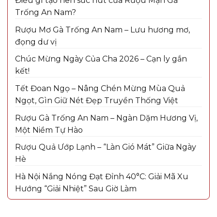
Điều gì tạo nên sức hút của Rượu Mận Gà
Trống An Nam?
Rượu Mơ Gà Trống An Nam – Lưu hương mơ,
đọng dư vị
Chúc Mừng Ngày Của Cha 2026 – Cạn ly gắn
kết!
Tết Đoan Ngọ – Nâng Chén Mừng Mùa Quả
Ngọt, Gìn Giữ Nét Đẹp Truyền Thống Việt
Rượu Gà Trống An Nam – Ngàn Dặm Hương Vị,
Một Niềm Tự Hào
Rượu Quả Ướp Lạnh – “Làn Gió Mát” Giữa Ngày
Hè
Hà Nội Nắng Nóng Đạt Đỉnh 40°C: Giải Mã Xu
Hướng “Giải Nhiệt” Sau Giờ Làm