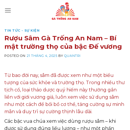
Skip
to
content
TIN TỨC - SỰ KIỆN
Rượu Sâm Gà Trống An Nam – Bí
mật trường thọ của bậc Đế vương
POSTED ON
21 THÁNG 4, 2025
BY
QUANTRI
Từ bao đời nay, sâm đã được xem như một biểu
tượng của sức khỏe và trường thọ. Trong nhiều thư
tịch cổ, loại thảo dược quý hiếm này thường gắn
liền với giới vương giả, luôn xem việc sử dụng sâm
như một cách để bồi bổ cơ thể, tăng cường sự minh
mẫn và duy trì sự cường thịnh lâu dài.
Các bậc vua chúa xem việc dùng rượu sâm – khi
được sử dụng đúng liều lượng – như một phần