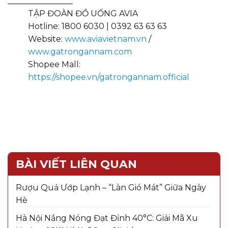
________________
TẬP ĐOÀN ĐỒ UỐNG AVIA
Hotline: 1800 6030 | 0392 63 63 63
Website:
www.aviavietnam.vn
/
www.gatrongannam.com
Shopee Mall:
https://shopee.vn/gatrongannam.official
BÀI VIẾT LIÊN QUAN
Rượu Quả Ướp Lạnh – “Làn Gió Mát” Giữa Ngày
Hè
Hà Nội Nắng Nóng Đạt Đỉnh 40°C: Giải Mã Xu