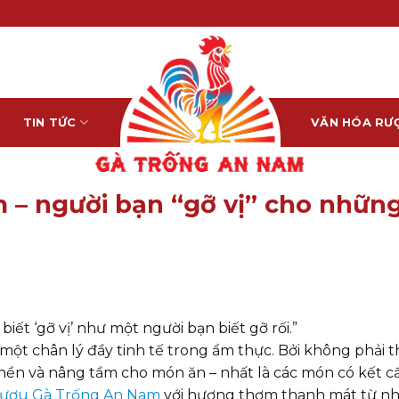
TIN TỨC
VĂN HÓA RƯ
– người bạn “gỡ vị” cho nhữn
iết ‘gỡ vị’ như một người bạn biết gỡ rối.”
một chân lý đầy tinh tế trong ẩm thực. Bởi không phải 
nền và nâng tầm cho món ăn – nhất là các món có kết c
ượu Gà Trống An Nam
với hương thơm thanh mát từ n