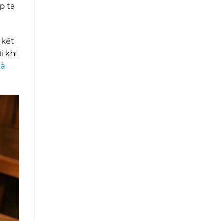
p ta
 kết
i khi
Gà