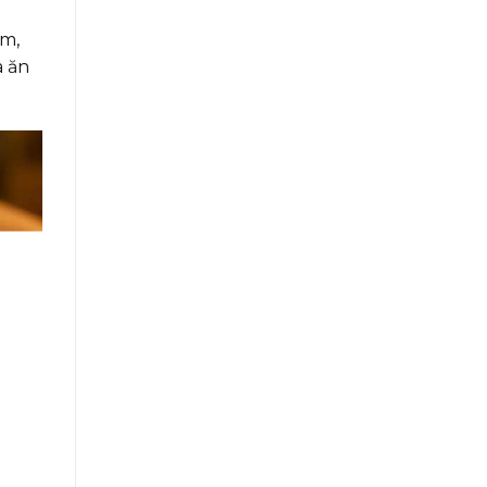
ẩm,
a ăn