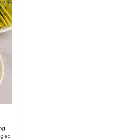
ầng
 giao