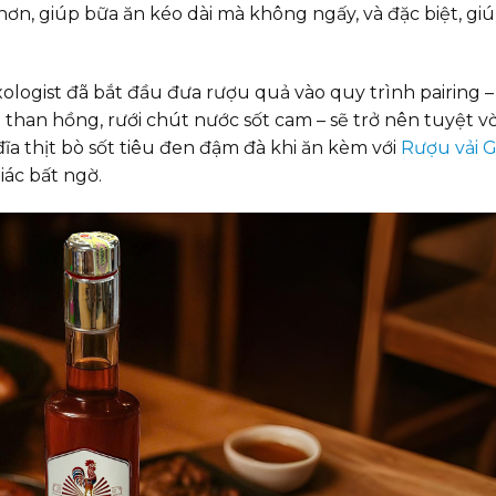
 hơn, giúp bữa ăn kéo dài mà không ngấy, và đặc biệt, giú
logist đã bắt đầu đưa rượu quả vào quy trình pairing –
han hồng, rưới chút nước sốt cam – sẽ trở nên tuyệt vờ
a thịt bò sốt tiêu đen đậm đà khi ăn kèm với
Rượu vải 
iác bất ngờ.