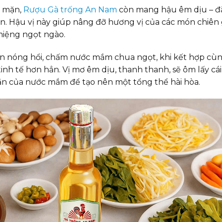
n mặn,
Rượu Gà trống An Nam
còn mang hậu êm dịu – đ
n. Hậu vị này giúp nâng đỡ hương vị của các món chiên 
miệng ngọt ngào.
án nóng hổi, chấm nước mắm chua ngọt, khi kết hợp cù
inh tế hơn hẳn. Vị mơ êm dịu, thanh thanh, sẽ ôm lấy cá
i mặn của nước mắm để tạo nên một tổng thể hài hòa.