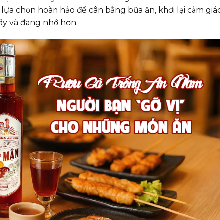
 lựa chọn hoàn hảo để cân bằng bữa ăn, khơi lại cảm giá
đầy và đáng nhớ hơn.