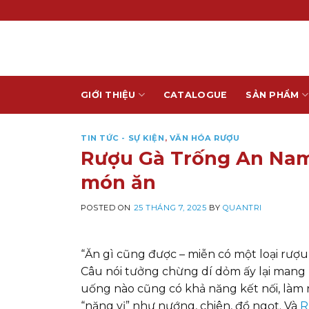
Skip
to
content
GIỚI THIỆU
CATALOGUE
SẢN PHẨM
TIN TỨC - SỰ KIỆN
,
VĂN HÓA RƯỢU
Rượu Gà Trống An Nam 
món ăn
POSTED ON
25 THÁNG 7, 2025
BY
QUANTRI
“Ăn gì cũng được – miễn có một loại rượu b
Câu nói tưởng chừng dí dỏm ấy lại mang 
uống nào cũng có khả năng kết nối, làm 
“nặng vị” như nướng, chiên, đồ ngọt. Và
R