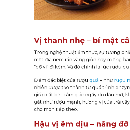
Vị thanh nhẹ – bí mật 
Trong nghệ thuật ẩm thực, sự tương ph
một đĩa nem rán vàng giòn hay miếng bán
“gỡ vị” đi kèm. Và đó chính là lúc
rượu qu
Điểm đặc biệt của rượu
quả
– như
rượu 
nhiên được tạo thành từ quá trình enzyme
giúp cắt bớt cảm giác ngấy do dầu mỡ, kh
gắt như rượu mạnh, hương vị của trái câ
cho món tiếp theo.
Hậu vị êm dịu – nâng đ