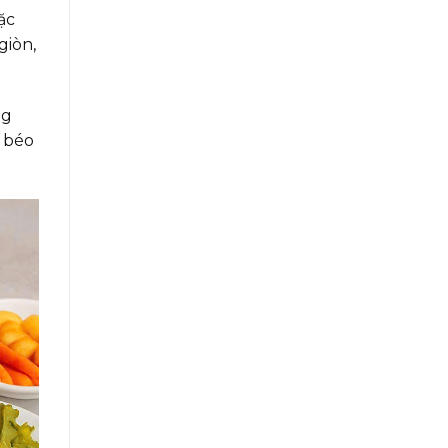
ặc
giòn,
ng
i béo