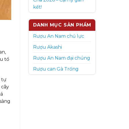
kết!
DANH MỤC SẢN PHẨM
Rượu An Nam chủ lực
Rượu Akashi
an,
Rượu An Nam đại chúng
u tố
Rượu can Gà Trống
 tự
 cây
uá
 sàng