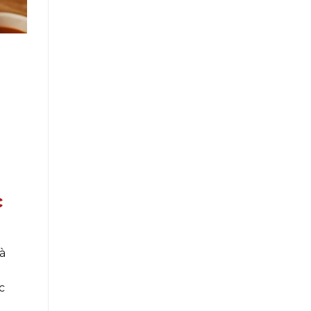
c
à
c