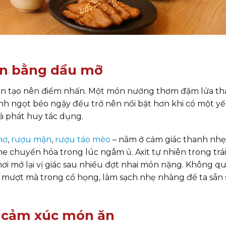
cân bằng dầu mỡ
ản tạo nên điểm nhấn. Một món nướng thơm đậm lửa th
h ngọt béo ngậy đều trở nên nổi bật hơn khi có một yế
ả
phát huy tác dụng.
mơ
,
rượu mận
,
rượu táo mèo
– nằm ở cảm giác thanh nhẹ
 chuyển hóa trong lúc ngâm ủ. Axit tự nhiên trong trái
ơi mở lại vị giác sau nhiều đợt nhai món nặng. Không q
y mượt mà trong cổ họng, làm sạch nhẹ nhàng để ta sẵn
ỡ cảm xúc món ăn