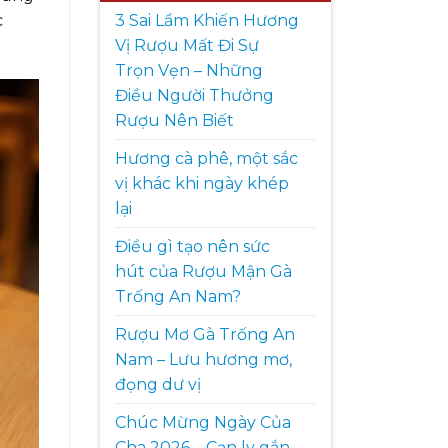
3 Sai Lầm Khiến Hương
c
Vị Rượu Mất Đi Sự
Trọn Vẹn – Những
Điều Người Thưởng
Rượu Nên Biết
Hương cà phê, một sắc
vị khác khi ngày khép
lại
Điều gì tạo nên sức
hút của Rượu Mận Gà
Trống An Nam?
Rượu Mơ Gà Trống An
Nam – Lưu hương mơ,
đọng dư vị
Chúc Mừng Ngày Của
Cha 2026 – Cạn ly gắn