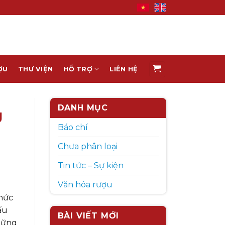
ỢU
THƯ VIỆN
HỖ TRỢ
LIÊN HỆ
DANH MỤC
g
Báo chí
Chưa phân loại
Tin tức – Sự kiện
Văn hóa rượu
thức
ấu
BÀI VIẾT MỚI
hững