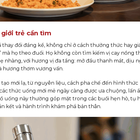
giới trẻ cần tìm
 thay đổi đáng kể, không chỉ ở cách thưởng thức hay giá
” mà họ theo đuổi. Họ không còn tìm kiếm vị cay nồng 
hẹ nhàng, với hương vị đa tầng: mở đầu thanh mát, dịu 
m và hương thơm vương vấn.
 tạo mới lạ, từ nguyên liệu, cách pha chế đến hình thức
ay các thức uống mới mẻ ngày càng được ưa chuộng, lấn á
ồ uống này thường góp mặt trong các buổi hẹn hò, tụ 
gắn kết và hành trình khám phá bản thân.