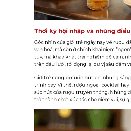
Thời kỳ hội nhập và những điều 
Góc nhìn của giới trẻ ngày nay về rượu đã
văn hoá, mà còn ở chính khái niệm “ngon
tuý, mà khao khát trải nghiệm dễ cảm, n
trên đầu lưỡi, rồi đọng lại dư vị sâu đậ
Giới trẻ cũng bị cuốn hút bởi những sáng
trình bày. Vì thế, rượu ngoại, cocktail h
sức hút của rượu truyền thống. Những đ
trở thành chất xúc tác cho niềm vui, sự 