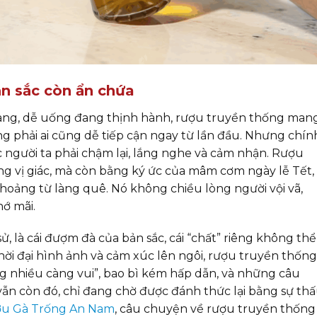
n sắc còn ẩn chứa
nhàng, dễ uống đang thịnh hành, rượu truyền thống man
 phải ai cũng dễ tiếp cận ngay từ lần đầu. Nhưng chính
ộc người ta phải chậm lại, lắng nghe và cảm nhận. Rượu
g vị giác, mà còn bằng ký ức của mâm cơm ngày lễ Tết,
hoảng từ làng quê. Nó không chiều lòng người vội vã,
hớ mãi.
sử, là cái đượm đà của bản sắc, cái “chất” riêng không th
thời đại hình ảnh và cảm xúc lên ngôi, rượu truyền thống
àng nhiều càng vui”, bao bì kém hấp dẫn, và những câu
i vẫn còn đó, chỉ đang chờ được đánh thức lại bằng sự th
u Gà Trống An Nam
, câu chuyện về rượu truyền thống