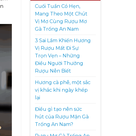
Cuối Tuần Có Hẹn,
ền
Mang Theo Một Chút
Vị Mơ Cùng Rượu Mơ
Gà Trống An Nam
3 Sai Lầm Khiến Hương
Vị Rượu Mất Đi Sự
Trọn Vẹn – Những
Điều Người Thưởng
Rượu Nên Biết
Hương cà phê, một sắc
vị khác khi ngày khép
lại
Điều gì tạo nên sức
hút của Rượu Mận Gà
Trống An Nam?
Rượu Mơ Gà Trống An