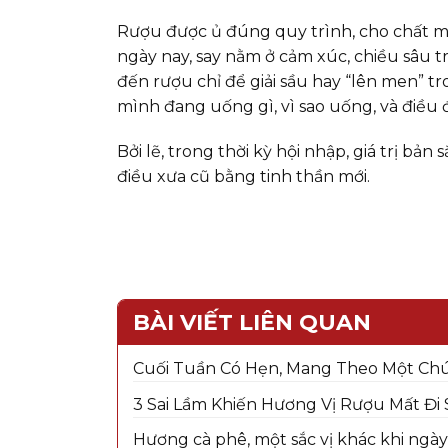
Rượu được ủ đúng quy trình, cho chất m
ngày nay, say nằm ở cảm xúc, chiều sâu t
đến rượu chỉ để giải sầu hay “lên men” t
mình đang uống gì, vì sao uống, và điều đ
Bởi lẽ, trong thời kỳ hội nhập, giá trị bả
điều xưa cũ bằng tinh thần mới.
BÀI VIẾT LIÊN QUAN
Cuối Tuần Có Hẹn, Mang Theo Một Ch
3 Sai Lầm Khiến Hương Vị Rượu Mất Đi
Hương cà phê, một sắc vị khác khi ngày