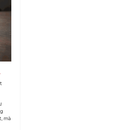
.
t
ừ
ng
t, mà