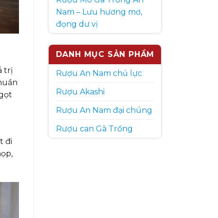
Nam – Lưu hương mơ,
đọng dư vị
DANH MỤC SẢN PHẨM
 trị
Rượu An Nam chủ lực
thuần
Rượu Akashi
ngọt
Rượu An Nam đại chúng
Rượu can Gà Trống
t đi
họp,