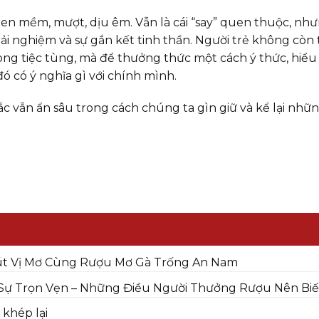
en mềm, mượt, dịu êm. Vẫn là cái “say” quen thuộc, nh
rải nghiệm và sự gắn kết tinh thần. Người trẻ không còn
rong tiệc tùng, mà để thưởng thức một cách ý thức, hiểu
ó có ý nghĩa gì với chính mình.
n sắc vẫn ẩn sâu trong cách chúng ta gìn giữ và kể lại nhữ
út Vị Mơ Cùng Rượu Mơ Gà Trống An Nam
 Sự Trọn Vẹn – Những Điều Người Thưởng Rượu Nên Biế
 khép lại