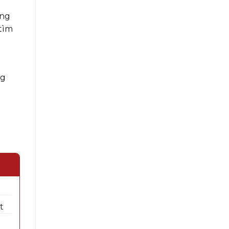
ưng
 tìm
ng
t