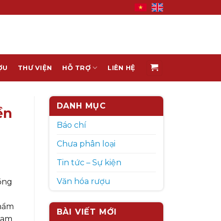
ỢU
THƯ VIỆN
HỖ TRỢ
LIÊN HỆ
DANH MỤC
ền
Báo chí
Chưa phân loại
Tin tức – Sự kiện
Văn hóa rượu
ồng
phẩm
BÀI VIẾT MỚI
Nam