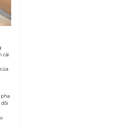
g
 cái
 của
ể pha
 đôi
ấu