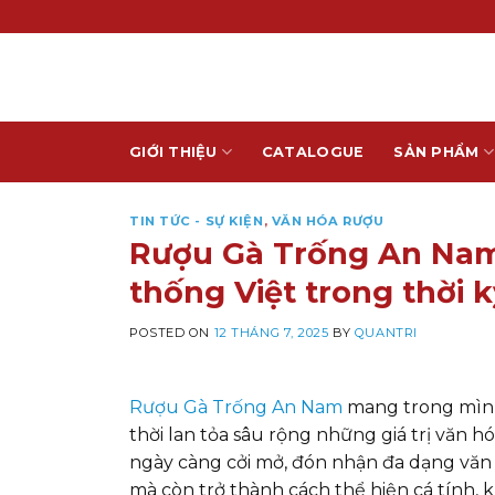
Skip
to
content
GIỚI THIỆU
CATALOGUE
SẢN PHẨM
TIN TỨC - SỰ KIỆN
,
VĂN HÓA RƯỢU
Rượu Gà Trống An Nam 
thống Việt trong thời 
POSTED ON
12 THÁNG 7, 2025
BY
QUANTRI
Rượu Gà Trống An Nam
mang trong mình
thời lan tỏa sâu rộng những giá trị văn hó
ngày càng cởi mở, đón nhận đa dạng văn 
mà còn trở thành cách thể hiện cá tính,