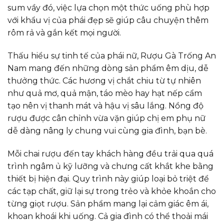
sum vầy đó, việc lựa chọn một thức uống phù hợp
với khẩu vị của phái đẹp sẽ giúp câu chuyện thêm
rôm rả và gắn kết mọi người.
Thấu hiểu sự tinh tế của phái nữ, Rượu Gà Trống An
Nam mang đến những dòng sản phẩm êm dịu, dễ
thưởng thức. Các hương vị chắt chiu từ tự nhiên
như quả mơ, quả mận, táo mèo hay hạt nếp cẩm
tạo nên vị thanh mát và hậu vị sâu lắng. Nồng độ
rượu được cân chỉnh vừa vặn giúp chị em phụ nữ
dễ dàng nâng ly chung vui cùng gia đình, bạn bè.
Mỗi chai rượu đến tay khách hàng đều trải qua quá
trình ngâm ủ kỹ lưỡng và chưng cất khắt khe bằng
thiết bị hiện đại. Quy trình này giúp loại bỏ triệt để
các tạp chất, giữ lại sự trong trẻo và khỏe khoắn cho
từng giọt rượu. Sản phẩm mang lại cảm giác êm ái,
khoan khoái khi uống. Cả gia đình có thể thoải mái