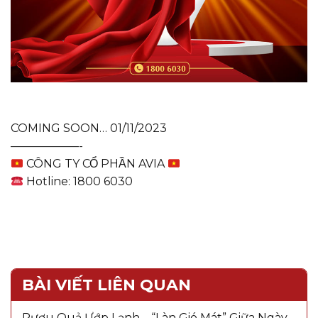
COMING SOON… 01/11/2023
——————-
CÔNG TY CỔ PHẦN AVIA
Hotline: 1800 6030
BÀI VIẾT LIÊN QUAN
Rượu Quả Ướp Lạnh – “Làn Gió Mát” Giữa Ngày