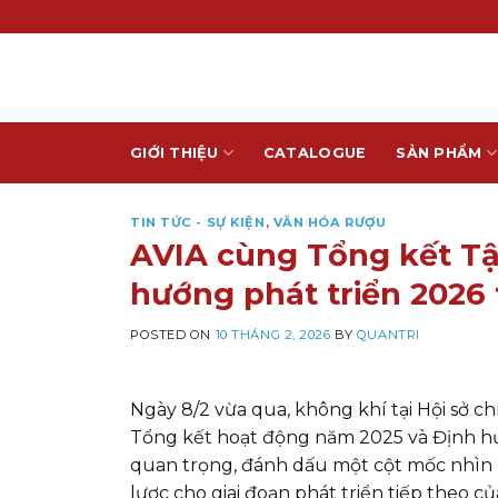
Skip
to
content
GIỚI THIỆU
CATALOGUE
SẢN PHẨM
TIN TỨC - SỰ KIỆN
,
VĂN HÓA RƯỢU
AVIA cùng Tổng kết T
hướng phát triển 2026 
POSTED ON
10 THÁNG 2, 2026
BY
QUANTRI
Ngày 8/2 vừa qua, không khí tại Hội sở 
Tổng kết hoạt động năm 2025 và Định hướ
quan trọng, đánh dấu một cột mốc nhìn l
lược cho giai đoạn phát triển tiếp theo 