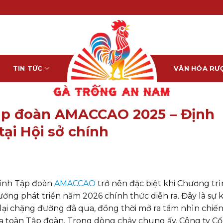
TIN TỨC
VĂN HÓA RƯ
ập đoàn AMACCAO 2025 – Định
tại Hội sở chính
chính Tập đoàn
AMACCAO
trở nên đặc biệt khi Chương tr
ng phát triển năm 2026 chính thức diễn ra. Đây là sự k
ại chặng đường đã qua, đồng thời mở ra tầm nhìn chiế
của toàn Tập đoàn. Trong dòng chảy chung ấy, Công ty Cổ