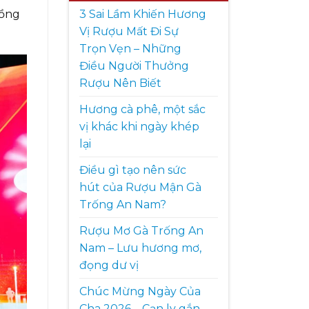
3 Sai Lầm Khiến Hương
đồng
Vị Rượu Mất Đi Sự
Trọn Vẹn – Những
Điều Người Thưởng
Rượu Nên Biết
Hương cà phê, một sắc
vị khác khi ngày khép
lại
Điều gì tạo nên sức
hút của Rượu Mận Gà
Trống An Nam?
Rượu Mơ Gà Trống An
Nam – Lưu hương mơ,
đọng dư vị
Chúc Mừng Ngày Của
Cha 2026 – Cạn ly gắn