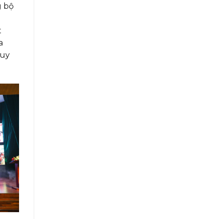
g bộ
t
a
quy