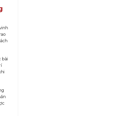
g
vinh
rao
rách
 bài
í
ghi
ng
hần
ược