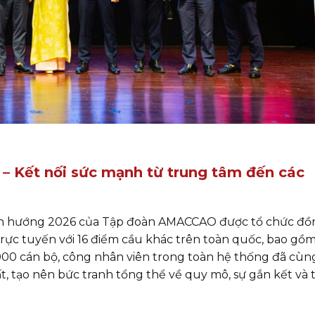
 – Kết nối sức mạnh từ trung tâm đến các
nh hướng 2026 của Tập đoàn AMACCAO được tổ chức đồ
 trực tuyến với 16 điểm cầu khác trên toàn quốc, bao gồ
000 cán bộ, công nhân viên trong toàn hệ thống đã cùn
, tạo nên bức tranh tổng thể về quy mô, sự gắn kết và 