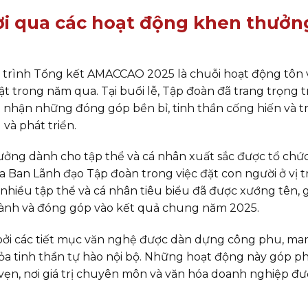
ười qua các hoạt động khen thưởn
trình Tổng kết AMACCAO 2025 là chuỗi hoạt động tôn 
ật trong năm qua. Tại buổi lễ, Tập đoàn đã trang trọng t
hi nhận những đóng góp bền bỉ, tinh thần cống hiến và t
và phát triển.
ưởng dành cho tập thể và cá nhân xuất sắc được tổ chức
 Ban Lãnh đạo Tập đoàn trong việc đặt con người ở vị tr
, nhiều tập thể và cá nhân tiêu biểu đã được xướng tên, 
hành và đóng góp vào kết quả chung năm 2025.
bởi các tiết mục văn nghệ được dàn dựng công phu, ma
ỏa tinh thần tự hào nội bộ. Những hoạt động này góp p
vẹn, nơi giá trị chuyên môn và văn hóa doanh nghiệp đ