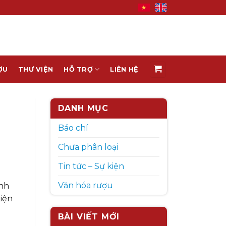
ỢU
THƯ VIỆN
HỖ TRỢ
LIÊN HỆ
DANH MỤC
Báo chí
Chưa phân loại
Tin tức – Sự kiện
Văn hóa rượu
ình
iện
n
BÀI VIẾT MỚI