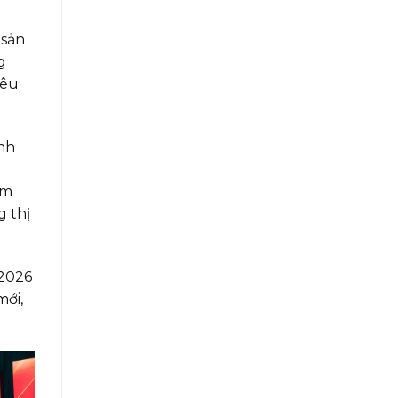
 sản
g
iêu
ình
am
g thị
 2026
mới,