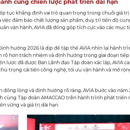
nh cùng chiến lược phát triển dài hạn
p tục khẳng định vai trò quan trọng trong chuỗi giá trị
iệc đảm bảo chất lượng sản phẩm, duy trì tiến độ cun
uẩn vận hành, AVIA đã đóng góp tích cực vào các mục t
ịnh hướng 2026 là dịp để tập thể AVIA nhìn lại hành tr
h rõ hơn trách nhiệm và định hướng trong giai đoạn tiếp
ến lược đã được Ban Lãnh đạo Tập đoàn xác lập, AVIA c
chú trọng cải tiến công nghệ, tối ưu vận hành và mở rộn
hần đồng lòng và định hướng rõ ràng, AVIA bước vào năm
nh cùng Tập đoàn AMACCAO trên hành trình phát triển 
 vững và giá trị dài hạn.