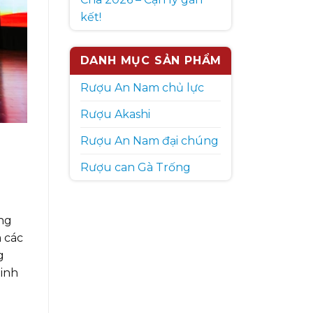
kết!
DANH MỤC SẢN PHẨM
Rượu An Nam chủ lực
Rượu Akashi
Rượu An Nam đại chúng
Rượu can Gà Trống
ng
m các
g
tinh