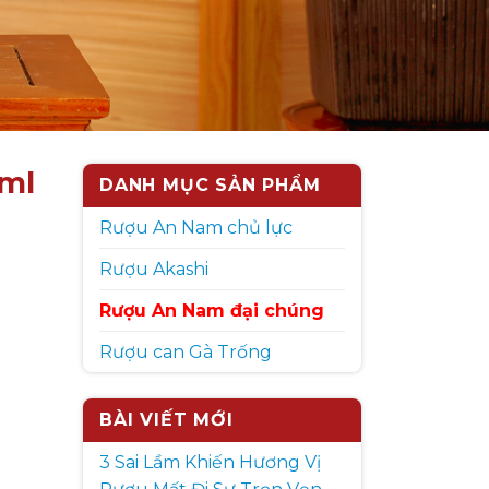
ml
DANH MỤC SẢN PHẨM
Rượu An Nam chủ lực
Rượu Akashi
Rượu An Nam đại chúng
Rượu can Gà Trống
BÀI VIẾT MỚI
3 Sai Lầm Khiến Hương Vị