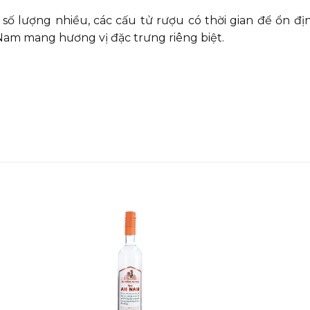
à số lượng nhiều, các cấu tử rượu có thời gian để ổn đị
n Nam mang hương vị đặc trưng riêng biệt.