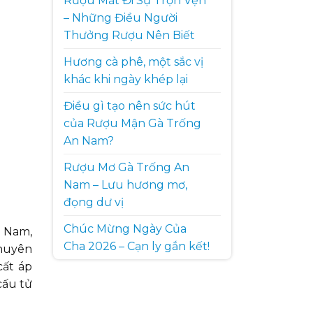
Rượu Mất Đi Sự Trọn Vẹn
– Những Điều Người
Thưởng Rượu Nên Biết
Hương cà phê, một sắc vị
khác khi ngày khép lại
Điều gì tạo nên sức hút
của Rượu Mận Gà Trống
An Nam?
Rượu Mơ Gà Trống An
Nam – Lưu hương mơ,
đọng dư vị
Chúc Mừng Ngày Của
t Nam,
Cha 2026 – Cạn ly gắn kết!
chuyên
cất áp
cấu tử