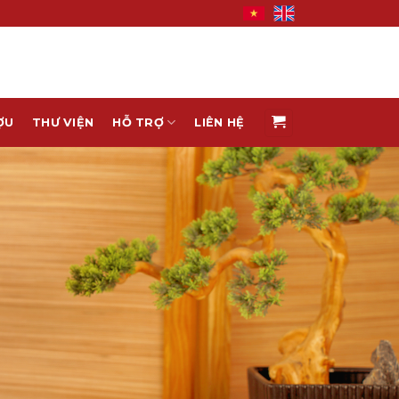
ỢU
THƯ VIỆN
HỖ TRỢ
LIÊN HỆ